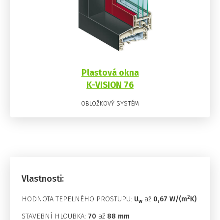
Plastová okna
K-VISION 76
OBLOŽKOVÝ SYSTÉM
Vlastnosti:
2
HODNOTA TEPELNÉHO PROSTUPU:
U
až
0,67 W/(m
K)
w
STAVEBNÍ HLOUBKA:
70
až
88 mm