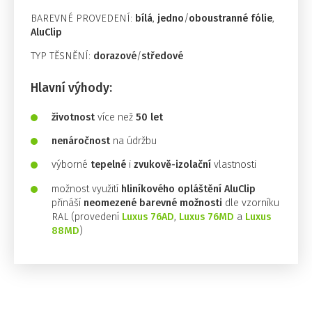
BAREVNÉ PROVEDENÍ:
bílá
,
jedno
/
oboustranné fólie
,
AluClip
TYP TĚSNĚNÍ:
dorazové
/
středové
Hlavní výhody:
životnost
více než
50 let
nenáročnost
na údržbu
výborné
tepelné
i
zvukově-izolační
vlastnosti
možnost využití
hliníkového opláštění
AluClip
přináší
neomezené barevné možnosti
dle vzorníku
RAL (provedení
Luxus 76AD
,
Luxus 76MD
a
Luxus
88MD
)