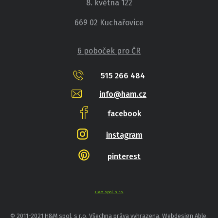
8. května 122
669 02 Kuchařovice
6 poboček pro ČR
515 266 484
info@ham.cz
facebook
instagram
pinterest
H&M spol. s r.o.
© 2011-2021 H&M spol. s r.o. Všechna práva vyhrazena. Webdesign Able.